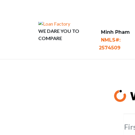
ABOUT
CON
WE DARE YOU TO
Minh Pham
COMPARE
NMLS#:
2574509
Fir