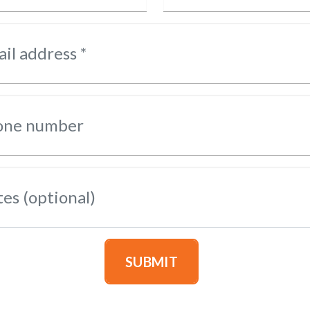
il address *
one number
es (optional)
SUBMIT