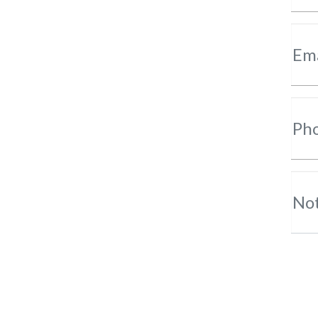
Ema
Ph
Not