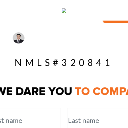
MOBILE APP
LOAN A
TACT
RESOURCES
NMLS#320841
st name
Last name